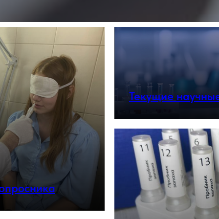
Текущие научны
 опросника