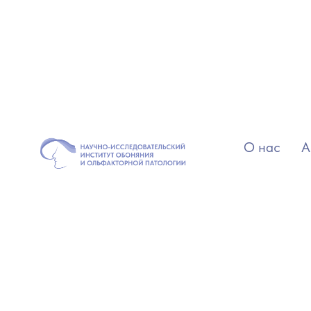
О нас
А