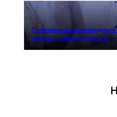
Практические рекомендации
ольфакторной дисфункции
Н