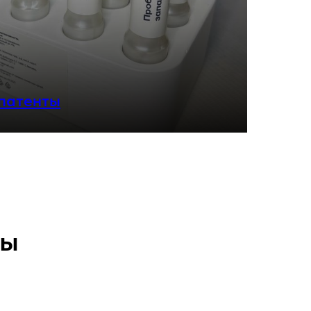
 патенты
ты